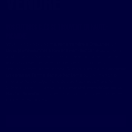
vendre
Vos futures clés se trouvent en Haute-
Picardie
Vous recherchez une
maison à vendre à Chaulnes
, un
local professionnel
à Rosières-en-Santerre
ou un terrain
à bâtir dans la Somme ? L’Immobilière de Haute-Picardie
vous propose une sélection de biens immobiliers
rigoureusement sélectionnés. Que vous souhaitiez
acheter
un corps de ferme dans le Santerre
ou une maison de
ville proche de Roye, notre équipe vous accompagne.
Grâce à notre connaissance du
marché immobilier de la
Haute-Picardie
, nous dénichons pour vous les meilleures
opportunités locales.
Ouvrir la recherche
Type d'offre