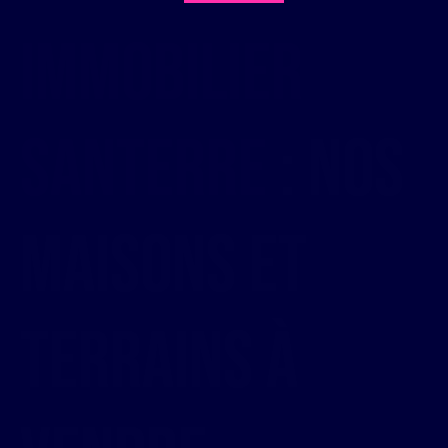
Immobilier
Santerre
: Nos
maisons et
TERRAINS à