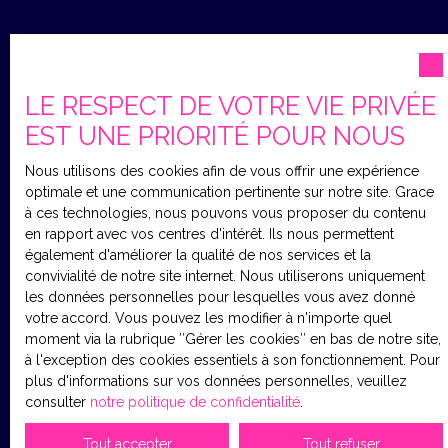
seulement. Ne laissez pas passer cette opportunité
rare !
Pièces min
LE RESPECT DE VOTRE VIE PRIVÉE
J'accepte le traitement de mes données personnelles
EST UNE PRIORITÉ POUR NOUS
conformément au RGPD. Si vous ne souhaitez pas faire
l'objet de prospection commerciale par voie
Nous utilisons des cookies afin de vous offrir une expérience
téléphonique, vous pouvez vous inscrire gratuitement
optimale et une communication pertinente sur notre site. Grace
sur la liste d'opposition au démarchage téléphonique,
à ces technologies, nous pouvons vous proposer du contenu
prévu par l'article L223-1 du code de la consommation,
en rapport avec vos centres d'intérêt. Ils nous permettent
sur le site Internet www.bloctel.gouv.fr ou par courrier
également d'améliorer la qualité de nos services et la
adressé à :
convivialité de notre site internet. Nous utiliserons uniquement
les données personnelles pour lesquelles vous avez donné
Société Worldline, Service Bloctel, CS 61311, 41013
votre accord. Vous pouvez les modifier à n'importe quel
BLOIS CEDEX.
moment via la rubrique ″Gérer les cookies″ en bas de notre site,
à l'exception des cookies essentiels à son fonctionnement. Pour
Pour en savoir plus sur le traitement de vos données
plus d'informations sur vos données personnelles, veuillez
personnelles, veuillez consulter notre
politique de
consulter
notre politique de confidentialité
.
confidentialité
.
Tout accepter
Tout refuser