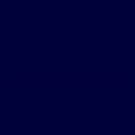
Vous recherchez une
maison à vendre à Chaulnes
, un
local professionnel
à Rosières-en-Santerre
ou un terrain
à bâtir dans la Somme ? L’Immobilière de Haute-Picardie
vous propose une sélection de biens immobiliers
rigoureusement sélectionnés. Que vous souhaitiez
acheter
un corps de ferme dans le Santerre
ou une maison de
ville proche de Roye, notre équipe vous accompagne.
Grâce à notre connaissance du
marché immobilier de la
Haute-Picardie
, nous dénichons pour vous les meilleures
opportunités locales.
Ouvrir la recherche
Type d'offre
Vente
Type de bien
Maison
Localisation