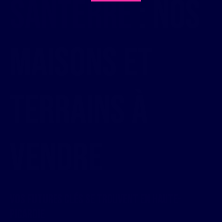
Santerre
: Nos
maisons et
TERRAINS à
vendre
Vos futures clés se trouvent en Haute-
Picardie