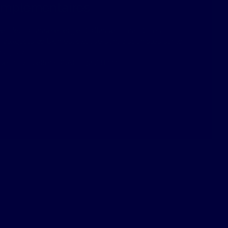
omplémentaires
vendeur. Classe énergie D, Classe climat B. Les
s auxquels ce bien est exposé sont disponibles sur le
s.gouv.fr.
se individuelle) • RSAC 932568777