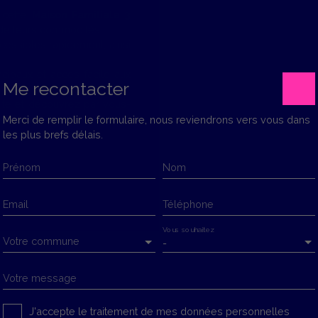
 cette
Maison Familiale 3
 de leurs commodités :
cessibles rapidement, ainsi
ncipaux et accès facile aux
Me recontacter
ite et découvrez par vous-
ec
Grand Terrain 1011 m²
Merci de remplir le formulaire, nous reviendrons vers vous dans
les plus brefs délais.
Prénom
Nom
Email
Téléphone
Vous souhaitez
Votre commune
-
Votre message
J'accepte le traitement de mes données personnelles