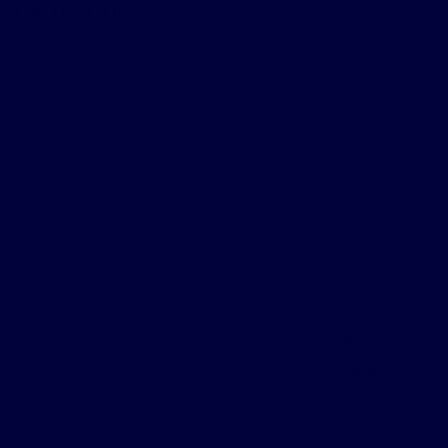
s techniques
Electrique, Granulés/Central
Bois/Double vitrage
142.89
m²
34
m²
5
3
1
1
Petits travaux à prévoir
Aménagée et équipée
Non meublé
Rue
Est-Ouest