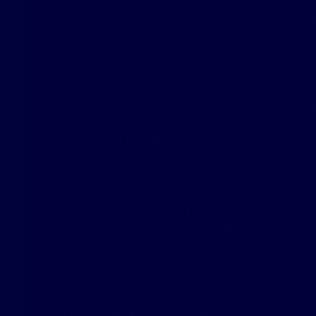
disposition, un atout majeur pour les passionnés de cuis
Espace Nuit
: La maison dispose de
trois cham
tranquillité.
Confort
: Une salle de bains moderne et des WC
l'aménagement.
🌳
Extérieurs Exceptionnels et Commodités
Cette propriété est une opportunité rare dans le
secteu
Grand Terrain
: Profitez d'un immense
jardin de 10
verdure idéal pour les enfants, le jardinage ou les mom
Rangement Pratique
: Le bien inclut une cave de 9,
pour le stockage.
Stationnement
: Deux places de stationnement (i
garantissent la commodité au quotidien.
Chauffage, Isolation et Potentiel de Personnalisati
Cette
maison traditionnelle
est prête à vous accueilli
de roche et un système de
chauffage central
, assu
durable.
Quelques
petits travaux
sont à prévoir pour personna
goûts. Ne manquez pas l'opportunité de faire de cette 
📍
Localisation Stratégique (Entre Nesle et Roye)