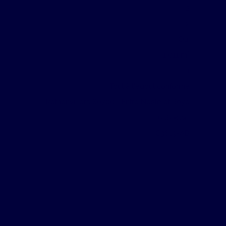
2
2
Oui
1 011
m²
1
Tout à l'égout conforme
Rethonvillers 80700 - Entre Nesle et Roye
656
€ /an
C3619-AB