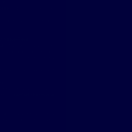
ine.
Stationnement intérieur
bres
, offrant un havre de
Stationnement extérieur
 indépendants complètent
Cave
Terrain
r Nesle-Roye
.
Niveaux (RDC inclus)
11 m²
, un véritable écrin de
Assainissement
ents de détente en famille.
36 m² et un grenier, parfaits
Localisation
Taxe foncière
ntérieures et extérieures)
Référence
on
r avec une isolation en laine
rant un
confort thermique
liser cet espace selon vos
maison votre nouveau foyer.