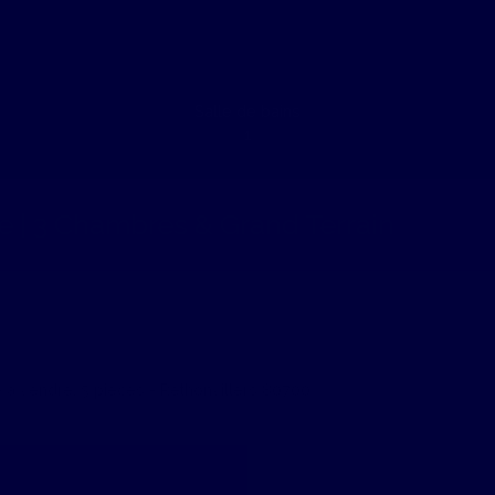
Salle de bains
1
 | 3 Chambres & Grand Terrain
e à vendre, 5 pièces - Rethonvillers 80700