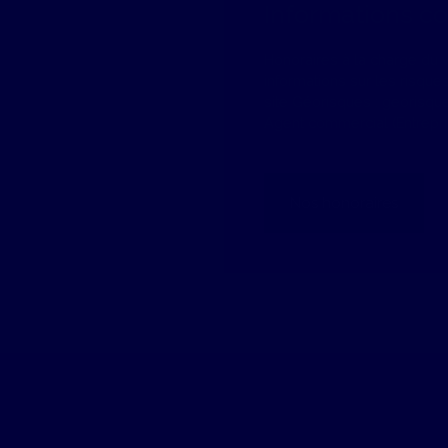
Informations c
Honoraires à la charge du 
informations sur les risque
site Géorisques : georisque
Agent commercial (Entrepri
Nos honoraires