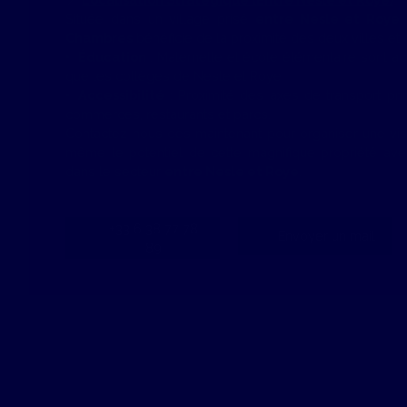
Située dans un village prisé
entre Nesle et Roye
,
Chambres
bénéficie de la proximité des deux villes et
Éducation
: Maternelle et école élémentaire sont ac
que les collèges de Nesle et Roye.
Accessibilité
: Proximité des axes de transport pri
commerces, restaurants et parcs.
Contactez-nous dès maintenant pour organiser une vis
même le potentiel de cette magnifique propriété av
dans le secteur
entre Nesle et Roye
.
+33 6 38 77 78
Envoyer un mail
89