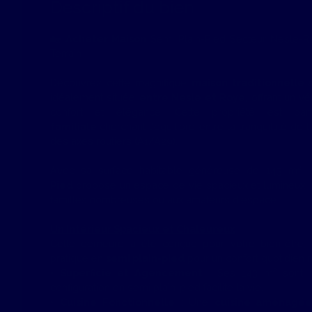
Descriptif du bien
🏡
Acheter Maison
Semi Plain-Pied Secteur Nesle-R
Terrain
Découvrez cette magnifique
maison traditionnelle 
idéalement située
entre Nesle et Roye
, offrant un vé
confort et élégance. Cette propriété est p
familiale
cherchant l'équilibre entre la tranquillité de
des axes routiers (A1/A29).
Avec sa surface habitable généreuse de 143 m², 
Pied
propose un espace de vie spacieux et lumineux,
familles nombreuses ou aux amateurs d'espace.
Un Intérieur Spacieux et Chaleureux
Cette demeure a été conçue pour votre bien-être, 
pratique en
semi plain-pied
pour un confort quotidien 
Superficie et Agencement
: Ses 143 m² sont ré
configuration en semi plain-pied facilite la vie.
Cuisine Fonctionnelle
: Une
cuisine aménagée