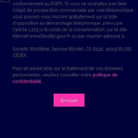
conformément au RGPD. Si vous ne souhaitez pas faire
l'objet de prospection commerciale par voie téléphonique,
vous pouvez vous inscrire gratuitement sur la liste
d'opposition au démarchage téléphonique, prévu par
Détail des pièc
l'article L223-1 du code de la consommation, sur le site
Internet www.bloctel.gouv.fr ou par courrier adressé à :
Séjour
Société Worldline, Service Bloctel, CS 61311, 41013 BLOIS
Salon
CEDEX.
Cuisine
Pour en savoir plus sur le traitement de vos données
Couloir
personnelles, veuillez consulter notre
politique de
Toilette
confidentialité
.
Salle de bain
Palier
Envoyer
Chambre
Chambre
Chambre