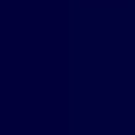
Caractéristique
oye | 3 Chambres & Grand
Chauffage
Ouvertures
semi plain-pied à vendre
Surface
ritable havre de paix alliant
Séjour
arfaite pour une
maison
 la campagne et la proximité
Pièces
Chambres
cette
Maison Semi Plain-
Salle de bains
 répondant aux besoins des
WC
État intérieur
Cuisine
en offrant un agencement
maximal.
Ameublement
partis intelligemment. La
Vue
Exposition
 et équipée
est à votre