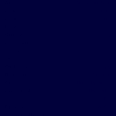
Autres
Adoucisseur d\'eau
Surface
121.9
m²
Séjour
31
m²
Pièces
6
Chambres
3
Salle de bains
1
Salle d'eau
1
WC
2
Construction
1925
État intérieur
A rafraîchir
Cuisine
Nue/Indépendante
Ameublement
Non meublé
Vue
Rue
Exposition
Nord-Sud
Stationnement intérieur
1