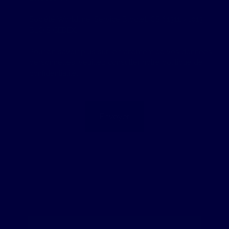
Société Worldline, Service Bloctel, CS 61311, 41013
BLOIS CEDEX.
Pour en savoir plus sur le traitement de vos données
personnelles, veuillez consulter notre
politique de
confidentialité
.
Envoyer