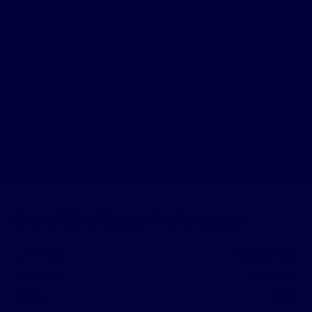
dénicher l'acquéreur qui a su voir tout le parti à tirer de cette
configuration originale. Une belle page qui se tourne pour
ces murs chargés d'histoire ! 🥂🔑"
+33 6 70 43 02
36
Envoyer un mail
Caractéristiques techniques
Chauffage
Gaz/De ville
Ouvertures
Bois/PVC
Piscine
Non