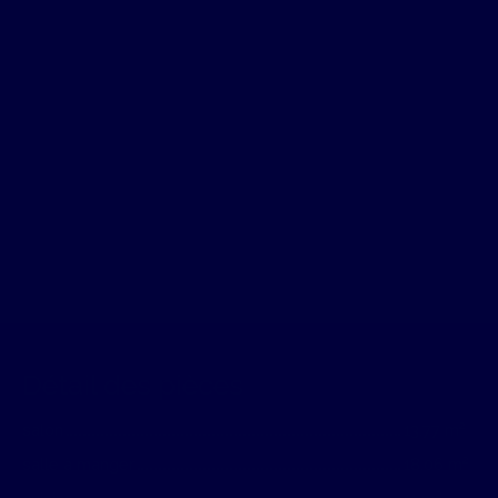
Détail des pièces
salon
13.77 m²
salle à manger
18.06 m²