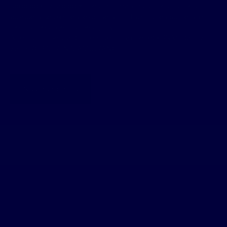
3000.00 et 4140.00 €. Les informations sur les risques
auxquels ce bien est exposé sont disponibles sur le site
Géorisques : georisques.gouv.fr.
Agent commercial (Entreprise individuelle) • RSAC 345 145
445 • RCP SERENIS ASSURANCE
Nos honoraires