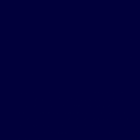
Email
Téléphone
Votre commune
Vous souhaitez
-
Votre message
J'accepte le traitement de mes données personnelles
conformément au RGPD. Si vous ne souhaitez pas faire
l'objet de prospection commerciale par voie
téléphonique, vous pouvez vous inscrire gratuitement
sur la liste d'opposition au démarchage téléphonique,
prévu par l'article L223-1 du code de la consommation,
sur le site Internet www.bloctel.gouv.fr ou par courrier
adressé à :