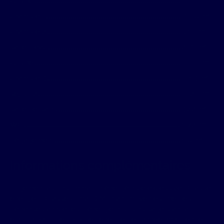
cuisine
11 m²
chambre 1
16.58 m²
chambre 2
9.01 m²
salle d'eau
2.56 m²
cuisine
15.56 m²
chambre 3
11.03 m²
sejour 2
15.26 m²
salle de bains
3.42 m²
WC
0.72 m²
dégagement
0.8 m²
Informations complémentaires
Logement à consommation énergétique excessive : Classe
énergie F, Classe climat D Montant moyen estimé des
dépenses annuelles d'énergie pour un usage standard,
établi à partir des prix de l'énergie de l'année 2021 : entre