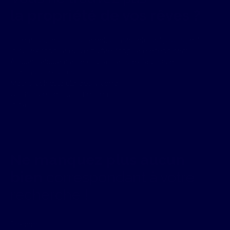
la propriété de vos rêves ?
Lorem ipsum dolor sit amet, consectetur adipiscing elit.
In dui ex, fringilla eu velit vitae, fringilla eleifend sem.
Aliquam aliquam ante orci, a mattis ex facilisis et.
In at tristique purus.
Mauris vehicula ultricies viverra.
Ut tristique nec nunc nec tempor.
In ha
Ne manquez plus aucun
bien
correspondant à votre
recherche !
Prénom