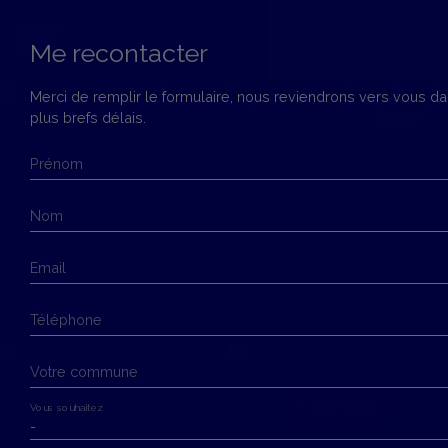
Me recontacter
Merci de remplir le formulaire, nous reviendrons vers vous da
plus brefs délais.
Vendu
Menu
Prénom
Estimation
Nom
Email
Téléphone
Votre commune
+ de photos
Vous souhaitez
-