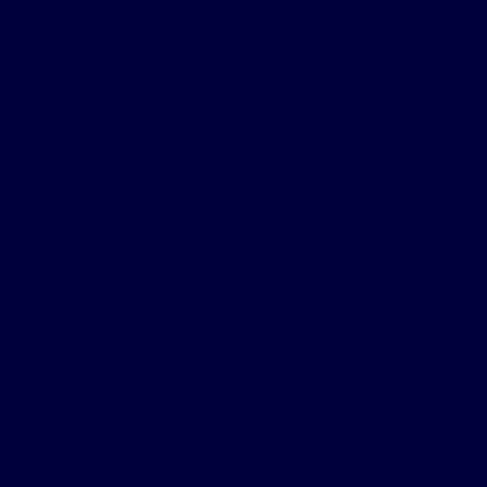
Ce bien
vous intéresse ?
Merci de remplir le formulaire, nous reviendrons vers vous
dans les plus brefs délais.
Prénom
Nom