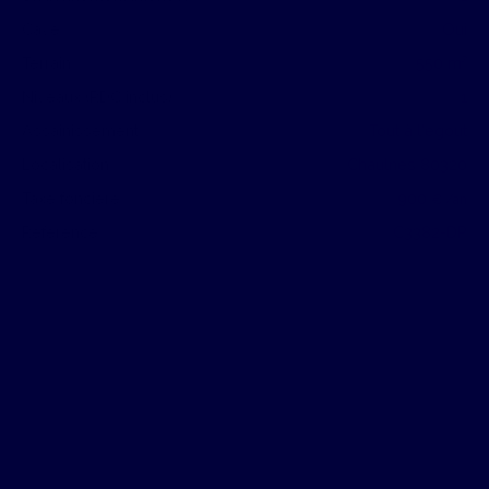
Cave
Oui
Terrain
550
m²
Niveaux (RDC inclus)
1
Assainissement
Tout à l'égout
Localisation
Chaulnes 80320
Taxe foncière
900
€ /an
Référence
C3382-DP