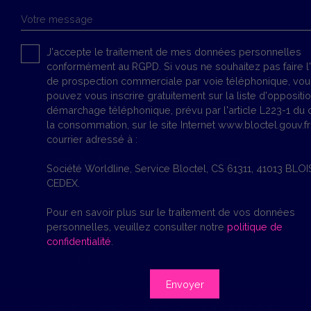
Votre message
J'accepte le traitement de mes données personnelles
conformément au RGPD. Si vous ne souhaitez pas faire l'
Surface
Pièces
de prospection commerciale par voie téléphonique, vou
121.9
m²
6
pouvez vous inscrire gratuitement sur la liste d'oppositi
démarchage téléphonique, prévu par l'article L223-1 du
la consommation, sur le site Internet www.bloctel.gouv.fr
courrier adressé à :
Salle de bains
Terrain
Société Worldline, Service Bloctel, CS 61311, 41013 BLOI
1
550
m²
CEDEX.
Pour en savoir plus sur le traitement de vos données
personnelles, veuillez consulter notre
politique de
confidentialité
.
Construction
1925
Envoyer
VENDU EN 8 MOIS - MANDAT