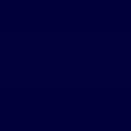
SIMPLE 🎯✅
Vendu
Vente
Maison
Chaulnes 80320
Maison ancienne à vendre, 6 pièces - Chaulnes 80320
Descriptif du bien
Le mot de la Team :
"Certains biens demandent une analyse plus poussée et un
accompagnement sur la durée. ⏱️ Nous avons réussi à