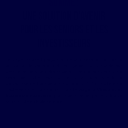
Somme :
Une solution d'avenir
pour les seniors et les
investisseurs
Le viager, souvent perçu comme complexe, est en réalité
un contrat de vente immobilier ingénieux qui s'adapte aux
besoins actuels de notre société. Il permet aux seniors de
vivre mieux chez eux, tout en offrant une opportunité
d'investissement unique aux acquéreurs. À l'Immobilière de
Haute-Picardie, nous démystifions le
viager à Chaulnes et
Rosières-en-Santerre
pour que chaque partie y trouve
son compte en toute sérénité.