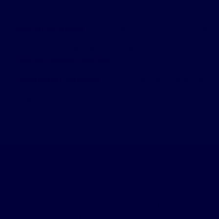
rédaction du contrat. Il est essentiel de s'entourer de
professionnels :
Estimation précise
:
Nous évaluons la valeur vénale de
votre bien et calculons la décote d'occupation, le bouquet
et la rente viagère de manière équitable.
Mise en relation qualifiée
:
Nous mettons en contact
des vendeurs et des acheteurs dont les projets s'alignent.
Sécurisation juridique
:
En collaboration avec les
notaires de la région, nous veillons à la parfaite rédaction du
contrat pour protéger les intérêts des deux parties.
Lorem ipsum dolor si
Le viager est une solution humaine et
financièrement intéressante pour de nombreux