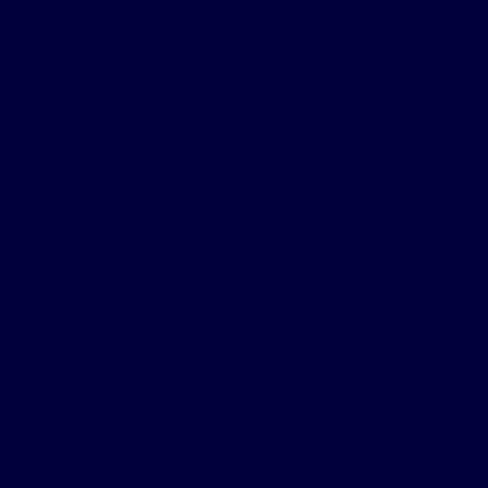
Acquisition à prix décoté
:
En viager occupé, vous
payez le bien moins cher que sa valeur réelle.
Placement patrimonial
:
Vous vous constituez un
patrimoine dans la
Somme
sans recourir à un crédit
bancaire lourd.
Diversification de l'investissement
:
Idéal pour
préparer votre propre retraite ou investir sans les
contraintes d'une gestion locative immédiate.
L'accompagnement de
l'Immobilière de Haute-
Picardie pour votre projet
viager
La complexité du viager réside dans son estimation et la