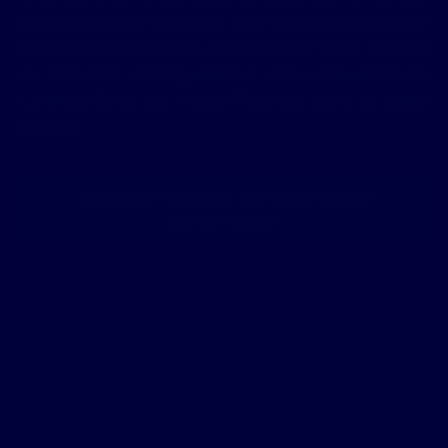
projets dans le Santerre. Que vous envisagiez de
vendre votre bien pour mieux vivre votre retraite
ou d'investir intelligemment, nos conseillers de
L'Immobilière de Haute-Picardie sont à votre
écoute.
Contactez-nous pour une étude viagère
personnalisée