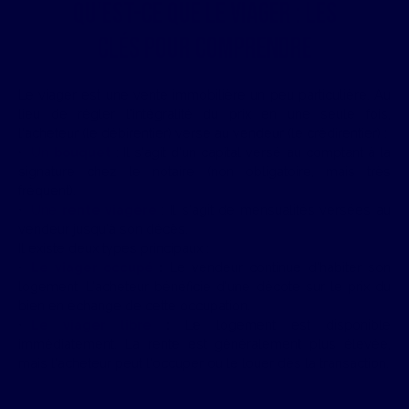
Qu'est-ce que le viager : les
clés pour comprendre
Le viager est une vente immobilière un peu particulière. Au
lieu de régler l'intégralité du prix en une seule fois,
l'acheteur (le débirentier) verse au vendeur (le crédirentier) :
Un
bouquet
: Il s'agit d'un capital versé au comptant à la
signature chez le notaire (non obligatoire, mais très
fréquent).
Une
rente viagère
: Il s'agit de mensualités versées au
vendeur jusqu'à son décès.
Il existe deux types principaux :
Le viager occupé
:
Le vendeur continue d'habiter son
logement. L'acheteur bénéficie d'une décote sur le prix du
bien en échange de cette occupation.
Le viager libre
:
Le logement est disponible
immédiatement. La rente est généralement plus élevée,
mais l'acheteur peut l'occuper ou le louer dès la transaction.