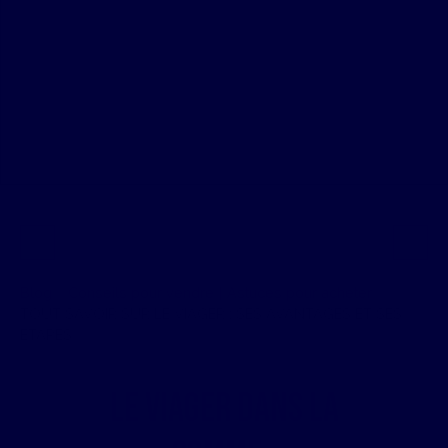
TOUT SAVOIR SUR LE VIAGER : SES
AVANTAGES ET SES ÉTAPES
Blog
Conseils pour vendre
|
Astuces pour acheter
TOUT SAVOIR SUR LE VIAGER : SES AVANTAGES ET SES
ÉTAPES
Le Viager dans la