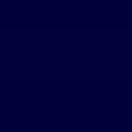
Vendu
Vente
Maison
Chaulnes 80320
Maison à vendre, 7 pièces - Chaulnes 80320
Descriptif du bien
Le mot de la Team :
"La réactivité a été la clé pour ce superbe pavillon de
Chaulnes. Avec ses 4 chambres et sa pièce de vie
monumentale de 50 m², ce bien rare a immédiatement