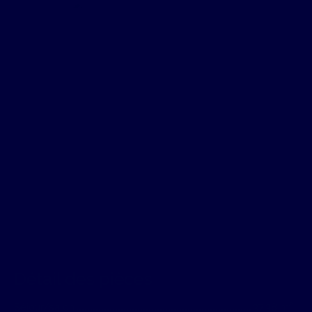
Détail des pièces
Séjour/salon
37.38 m²