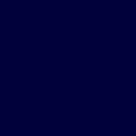
Stationnement intérieur
1
Stationnement extérieur
2
Cave
Non
Terrain
471
m²
Niveaux (RDC inclus)
2
Assainissement
Tout à l'égout conforme
Localisation
Chaulnes 80320
Taxe foncière
1 200
€ /an
Référence
C3540-DP