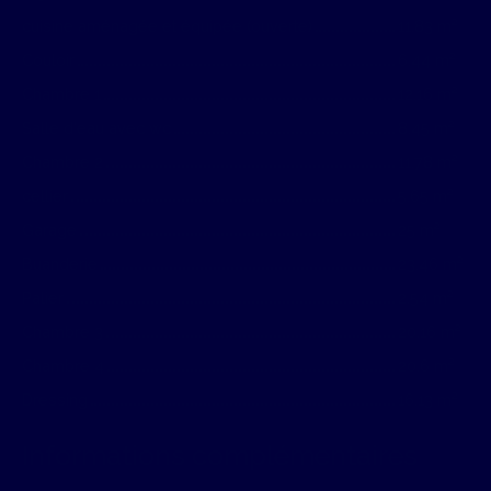
cuisine aménagée et équipée (ouverte)
11.83 m²
Couloir
6.44 m²
Chambre 1
12.16 m²
Salle d'eau avec wc
8.45 m²
Chambre 2
11.78 m²
cellier
5.65 m²
Garage
25 m²
Buanderie
23.46 m²
Palier
2.54 m²
Chambre 3
20.16 m²
Chambre 4
20.6 m²
Dressing
16.13 m²
Informations complémentaires