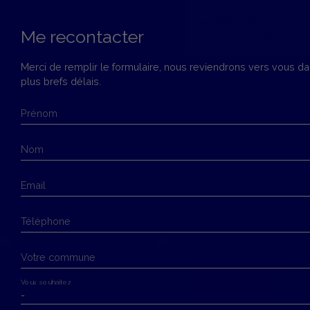
Me recontacter
Merci de remplir le formulaire, nous reviendrons vers vous da
plus brefs délais.
Vendu
Menu
Prénom
Estimation
Nom
Email
Téléphone
Votre commune
+ de photos
Vous souhaitez
-