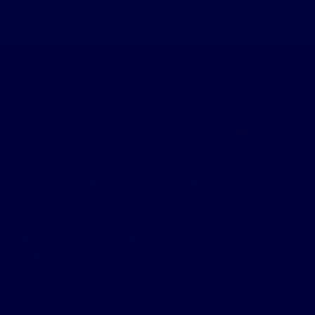
Vous ne trouvez pas
la propriété de vos rêves ?
Lorem ipsum dolor sit amet, consectetur adipiscing elit.
In dui ex, fringilla eu velit vitae, fringilla eleifend sem.
Aliquam aliquam ante orci, a mattis ex facilisis et.
In at tristique purus.
Mauris vehicula ultricies viverra.
Ut tristique nec nunc nec tempor.
In ha