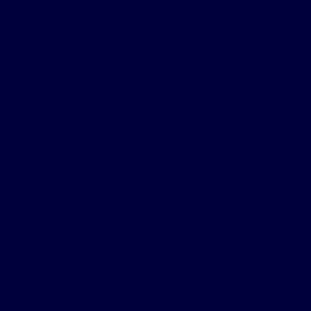
Vous apprécierez
également
142 950
€