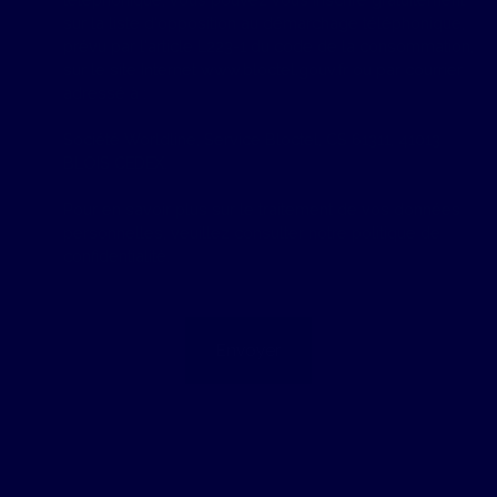
sur la liste d'opposition au démarchage téléphonique,
prévu par l'article L223-1 du code de la consommation,
sur le site Internet www.bloctel.gouv.fr ou par courrier
adressé à :
Société Worldline, Service Bloctel, CS 61311, 41013
BLOIS CEDEX.
Pour en savoir plus sur le traitement de vos données
personnelles, veuillez consulter notre
politique de
confidentialité
.
Envoyer