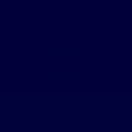
trouvé ses futurs propriétaires.
L'atout gagnant : Un mandat exclusif qui a permis une mise
en valeur optimale et une vente sécurisée en un temps
record."
+33 6 70 43 02
36
Envoyer un mail
Caractéristiques techniques
Chauffage
Electrique