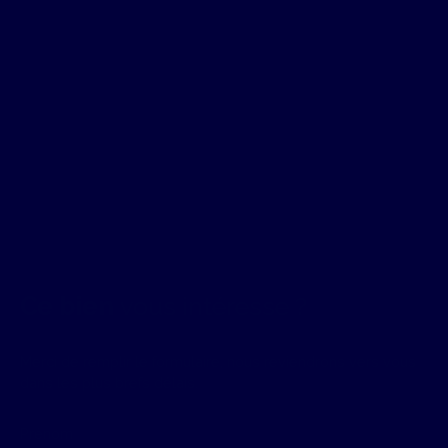
Ce bien
vous intéresse ?
Merci de remplir le formulaire, nous reviendrons vers vous
dans les plus brefs délais.
Prénom