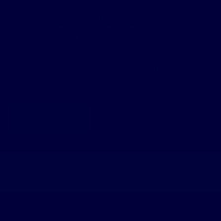
Classe énergie C, Classe climat A Montant moyen estimé
des dépenses annuelles d'énergie pour un usage standard,
établi à partir des prix de l'énergie de l'année 2021 : entre
1620.00 et 2250.00 €. Les informations sur les risques
auxquels ce bien est exposé sont disponibles sur le site
Géorisques : georisques.gouv.fr.
Agent commercial (Entreprise individuelle) • RSAC 345 145
445 • RCP SERENIS ASSURANCE
Nos honoraires