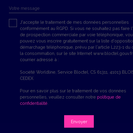
Votre message
J'accepte le traitement de mes données personnelles
conformément au RGPD. Si vous ne souhaitez pas faire l'
Surface
Pièces
de prospection commerciale par voie téléphonique, vou
155
m²
7
pouvez vous inscrire gratuitement sur la liste d'oppositi
démarchage téléphonique, prévu par l'article L223-1 du
la consommation, sur le site Internet www.bloctel.gouv.fr
courrier adressé à :
Terrain
Construction
Société Worldline, Service Bloctel, CS 61311, 41013 BLOI
471
m²
2012
CEDEX.
Pour en savoir plus sur le traitement de vos données
personnelles, veuillez consulter notre
politique de
confidentialité
.
Visite virtuelle
Visite virtuelle
Envoyer
VENDU EN EXCLUSIVITÉ !🏡