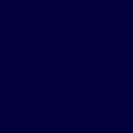
Nom
Email
Téléphone
Votre commune
Vous souhaitez
-
Votre message
J'accepte le traitement de mes données personnelles
conformément au RGPD. Si vous ne souhaitez pas faire
l'objet de prospection commerciale par voie
téléphonique, vous pouvez vous inscrire gratuitement