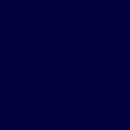
Ouvertures
PVC/Double vitrage
Piscine
Non
Surface
155
m²
Séjour
37
m²
Surface terrasse
25
m²
Pièces
7
Chambres
4
Salle d'eau
1
WC
2
Construction
2012
État intérieur
En bon état
Cuisine
Aménagée et équipée/Américaine
Ameublement
Non meublé
Vue
Jardin, terrasse
Exposition
Nord-Sud