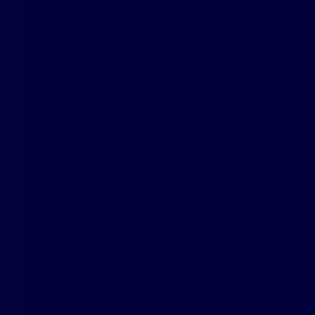
Descriptif du bien
Maison style Amiénoise 4 pièces – Idéal Investisseur 
(80320)
Exclusivité L’Immobilière de Haute Picardie !
Vous êtes à la recherche du projet parfait pour un inv
Somme ou pour un premier achat immobilier? Découv
style amiénoise à rénover, idéalement située sur la 
(80320).
Affichée au prix attractif de 89 900 € , cette ma
développe 82 m² habitables et offre un très fort pote
rendement locatif.
📌 Les atouts majeurs de cet achat immobilier à Chaulne
Authenticité & Charme : Une véritable maison am
brique classique, typique de notre région.
Profitez d'une toiture refaite en 2020, un argument d
budget travaux !