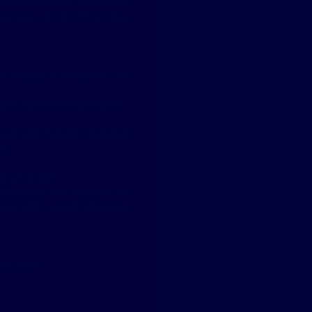
Ameublement
 maison dispose d'un terrain
 garage de 20 m² et des
Vue
Exposition
Stationnement intérieur
on 4 pièces à Chaulnes se
Cave
une cuisine indépendante ,
Terrain
Niveaux (RDC inclus)
parquet d'origine d'environ
WC.
Assainissement
Localisation
r le stockage.
st équipée d'un système de
Taxe foncière
es en PVC double vitrage et
Référence
u vendeur)