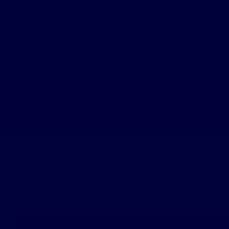
Surface
Pièces
82.6
m²
4
Maison à vendre à Chaulnes (80320)
investissement locatif
Retour
Vente
Maison
Chaulnes 80320
Maison mitoyenne 2 côt