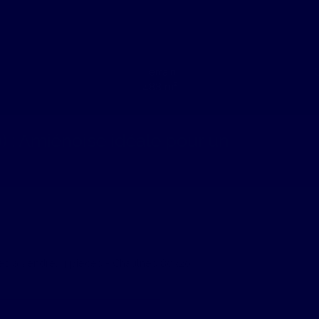
Terrain
C
488
m²
 : Amiénoise idéale pour un
és à vendre, 4 pièces - Chaulnes 80320