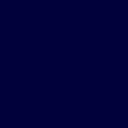
Non meublé
Jardin, terrasse
Ouest
1
Oui
488
m²
3
Tout à l'égout
Chaulnes 80320
695
€ /an
C3694-ML