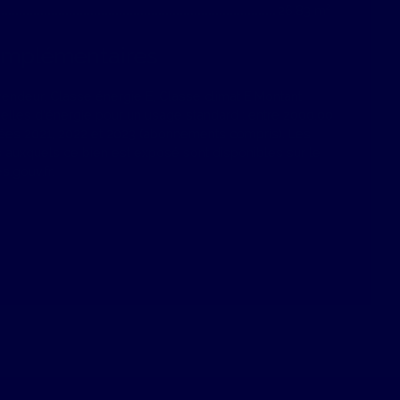
26.83 m²
omplémentaires
vendeur. Classe énergie E, Classe climat E Montant
lles d'énergie pour un usage standard : entre 2000.00
nées 2021, 2022 et 2023 (abonnements compris). Les
s auxquels ce bien est exposé sont disponibles sur le
s.gouv.fr.