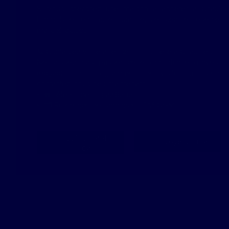
Si vous cherchez une maison à acheter à Chauln
l'immobilier en Haute Picardie, ce bien représente u
marché actuel.
📞 Contactez votre agence immobilière à Chaulnes
Ne laissez pas passer cette opportunité d’investis
(80320). Pour programmer une visite ou obtenir
contactez-nous dès maintenant :
☎️ Téléphone : 03.22.84.14.19
🗂️ Référence de l'annonce : C3694-ML
+33 6 30 14 40
Envoyer un mail
04