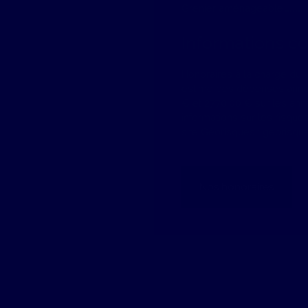
Grenier aménageable
Informations c
Honoraires à la charge du 
estimé des dépenses annue
€ et 2770.00 € sur les an
informations sur les risque
site Géorisques : georisque
Nos honoraires