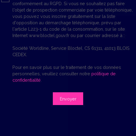
conformément au RGPD. Si vous ne souhaitez pas faire
l'objet de prospection commerciale par voie téléphonique,
vous pouvez vous inscrire gratuitement sur la liste
d'opposition au démarchage téléphonique, prévu par
l'article L223-1 du code de la consommation, sur le site
Détail des pièc
Internet www.bloctel.gouv.fr ou par courrier adressé à :
Entrée
Société Worldline, Service Bloctel, CS 61311, 41013 BLOIS
CEDEX.
Salon
Salle à manger
Pour en savoir plus sur le traitement de vos données
Cuisine séparée
personnelles, veuillez consulter notre
politique de
confidentialité
.
Salle d''eau avec WC
Véranda non chauffée
Envoyer
Palier
Chambre 1
Chambre 2
Salle d'eau avec WC