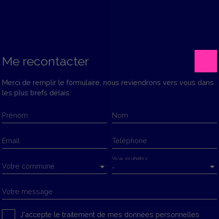
es pour vous lancer dans
ne opportunité rare sur le
Me recontacter
sement locatif à Chaulnes
 plus de renseignements,
Merci de remplir le formulaire, nous reviendrons vers vous dans
les plus brefs délais.
Prénom
Nom
Email
Téléphone
Vous souhaitez
Votre commune
-
Votre message
J'accepte le traitement de mes données personnelles