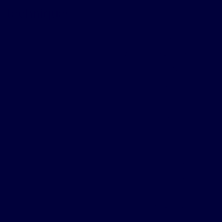
s techniques
Gaz/Central
PVC/Double vitrage
Non
82.6
m²
16
m²
25
m²
4
2
2
2
1948
A rénover