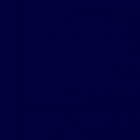
Extérieurs & Annexes : Une rareté en centre-ville ! La
clos de 488 m² avec terrasse , complété par un
dépendances de 10 m².
Potentiel : Un grenier de près de 27 m² au sol
🛋️ Agencement intérieur & Description des pièces
Parfaitement configurée sur 3 niveaux, cette mais
compose de :
Au rez-de-chaussée : Un salon, une salle à manger, 
une salle d'eau avec WC et une ancienne véranda.
Au 1er étage : Un palier qui dessert 2 chambres avec 
11 m² chacune ainsi qu'une seconde salle d'eau avec 
Au 2ème étage : Le grenier à fort potentiel.
Le plus : Une cave de 10 m² en sous-sol, idéale pou
Côté technique : Cette maison en vente à Chaulnes e
chauffage central au gaz , d'un chauffe-eau , de fenêtr
est raccordée au tout-à-l'égout.
Fiche technique
Prix de vente : 89 900 € (Honoraires à la charge d
Frais de notaire estimés : 8 900 €
Taxe foncière : 695 € / an
DPE : Classe E / GES : Classe E