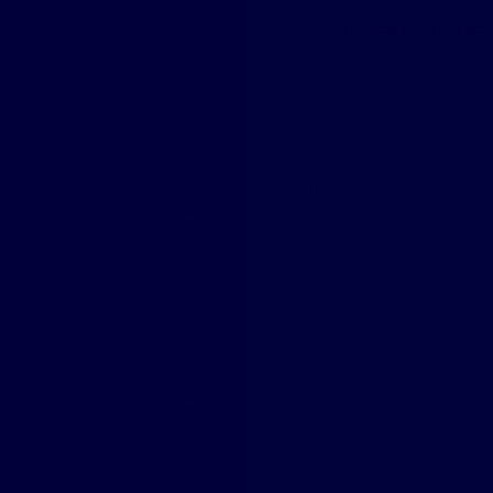
Caractéristique
ou Premier Achat – Chaulnes
Chauffage
Ouvertures
Piscine
estissement locatif dans la
Surface
rez cette maison de ville
commune prisée de Chaulnes
Séjour
Surface terrasse
ison à vendre à Chaulnes
Pièces
ntiel de valorisation et de
Chambres
Salle d'eau
s :
WC
iénoise avec sa façade en
Construction
e poids pour sécuriser votre
État intérieur