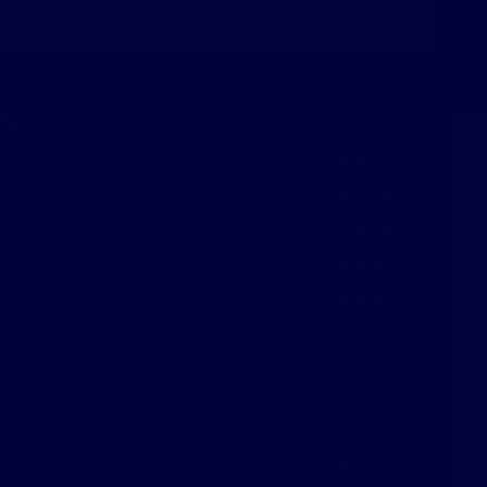
es
8.26 m²
15.74 m²
11.35 m²
8.28 m²
4.58 m²
6.65 m²
5.07 m²
11.53 m²
11.63 m²
6.16 m²