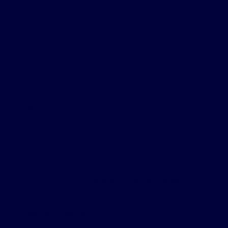
Pour garantir la réussite de votre projet de vie (achat, vente
ou location), nous nous appuyons sur trois engagements
fondamentaux :
Proximité :
Installés physiquement avec nos agences de
Chaulnes et Rosières-en-Santerre
, nous maîtrisons
chaque micro-marché pour réaliser une
estimation
immobilière précise
et valoriser votre patrimoine au plus
juste prix.
Disponibilité :
Pascal, Magalie et toute notre équipe se
mobilisent à chaque étape. De l'
avis de valeur offert
à la
signature de l'acte authentique chez le notaire, vous
bénéficiez d'un suivi personnalisé et d'une réactivité totale.
Service :
Nous marions l'humain et l'innovation. Nous
mettons à votre disposition des outils de pointe —
visite
virtuelle 3D, plans, photos professionnelles
— et une
expertise reconnue en
gestion locative et administration
de biens
pour une expérience sereine.
Le mot de l'équipe :
"À l'Immobilière de Haute Picardie,
vous venez chez nous, mais vous entrez déjà un peu chez