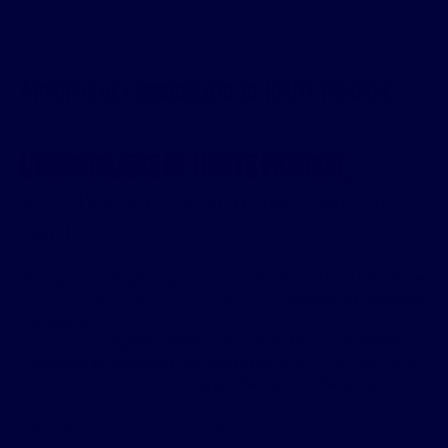
À propos de l’Immobilière de Haute Picardie
L'IMMOBILIERE DE HAUTE PICARDIE
,
27
ans d'expertise humaine dans le
Santerre
Plus qu’une simple agence immobilière dans la Somme
,
notre structure familiale dirigée par
Pascal et Magalie
Duchesne
place la relation humaine au cœur de chaque
transaction.
Spécialistes du marché immobilier à
Chaulnes et Rosières-en-Santerre
, mais également actifs
sur les secteurs de
Roye, Nesle et Péronne
, nous
défendons une vision de l'immobilier fondée sur la
transparence et une connaissance pointue du territoire
picard.