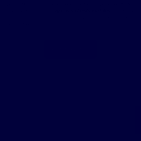
vous. Notre plus belle récompense ? Votre confiance,
attestée par plus de
290 avis clients certifiés
, faisant de
nous un acteur référent de l'immobilier en Haute Picardie
depuis 1997.
Contactez-nous