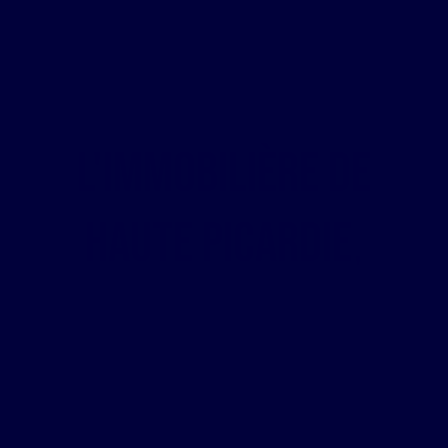
L'Immobilière de
,
Haute Picardie
Votre projet immobilier
dans le Santerre avec
une équipe de
passionnés.